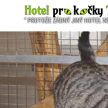
“ PROTOŽE ŽÁDNÝ JINÝ HOTEL N