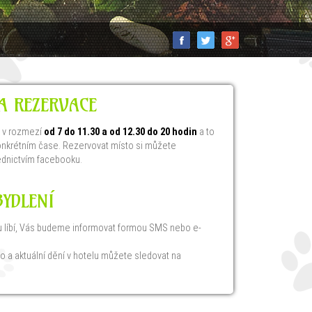
A REZERVACE
ý v rozmezí
od 7 do 11.30 a od 12.30 do 20 hodin
a to
onkrétním čase. Rezervovat místo si můžete
ednictvím facebooku.
YDLENÍ
lu líbí, Vás budeme informovat formou SMS nebo e-
o a aktuální dění v hotelu můžete sledovat na